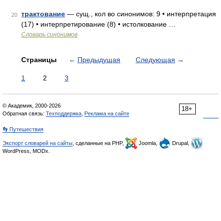
трактование
— сущ., кол во синонимов: 9 • интерпретация
20
(17) • интерпретирование (8) • истолкование …
Словарь синонимов
Страницы
←
Предыдущая
Следующая
→
1
2
3
© Академик, 2000-2026
18+
Обратная связь:
Техподдержка
,
Реклама на сайте
👣 Путешествия
Экспорт словарей на сайты
, сделанные на PHP,
Joomla,
Drupal,
WordPress, MODx.