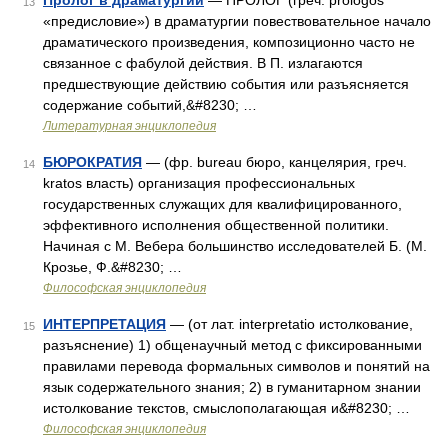
Пролог в драматургии
— ПРОЛОГ (греч. prologos
13
«предисловие») в драматургии повествовательное начало
драматического произведения, композиционно часто не
связанное с фабулой действия. В П. излагаются
предшествующие действию события или разъясняется
содержание событий,&#8230; …
Литературная энциклопедия
БЮРОКРАТИЯ
— (фр. bureau бюро, канцелярия, греч.
14
kratos власть) организация профессиональных
государственных служащих для квалифицированного,
эффективного исполнения общественной политики.
Начиная с М. Вебера большинство исследователей Б. (М.
Крозье, Ф.&#8230; …
Философская энциклопедия
ИНТЕРПРЕТАЦИЯ
— (от лат. interpretatio истолкование,
15
разъяснение) 1) общенаучный метод с фиксированными
правилами перевода формальных символов и понятий на
язык содержательного знания; 2) в гуманитарном знании
истолкование текстов, смыслополагающая и&#8230; …
Философская энциклопедия