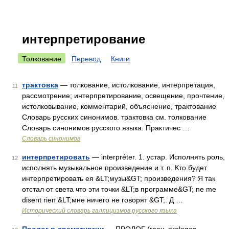
интерпретирование
Толкование
Перевод
Книги
трактовка
— толкование, истолкование, интерпретация,
11
рассмотрение; интерпретирование, освещение, прочтение,
истолковывание, комментарий, объяснение, трактование
Словарь русских синонимов. трактовка см. толкование
Словарь синонимов русского языка. Практичес …
Словарь синонимов
интерпретировать
— interpréter. 1. устар. Исполнять роль,
12
исполнять музыкальное произведение и т. п. Кто будет
интерпретировать ея &LT;музы&GT; произведения? Я так
отстал от света что эти точки &LT;в программе&GT; ne me
disent rien &LT;мне ничего не говорят &GT;. Д …
Исторический словарь галлицизмов русского языка