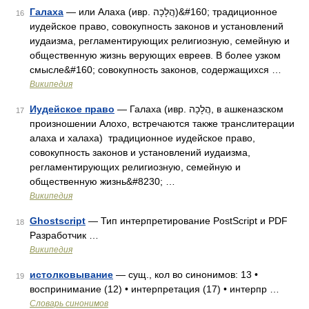
Галаха
— или Алаха (ивр. הֲלָכָה‎)&#160; традиционное
16
иудейское право, совокупность законов и установлений
иудаизма, регламентирующих религиозную, семейную и
общественную жизнь верующих евреев. В более узком
смысле&#160; совокупность законов, содержащихся …
Википедия
Иудейское право
— Галаха (ивр. הֲלָכָה‎, в ашкеназском
17
произношении Алохо, встречаются также транслитерации
алаха и халаха) традиционное иудейское право,
совокупность законов и установлений иудаизма,
регламентирующих религиозную, семейную и
общественную жизнь&#8230; …
Википедия
Ghostscript
— Тип интерпретирование PostScript и PDF
18
Разработчик …
Википедия
истолковывание
— сущ., кол во синонимов: 13 •
19
воспринимание (12) • интерпретация (17) • интерпр …
Словарь синонимов